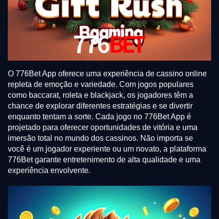
O 776Bet App oferece uma experiência de cassino online
repleta de emoção e variedade. Com jogos populares
como baccarat, roleta e blackjack, os jogadores têm a
chance de explorar diferentes estratégias e se divertir
enquanto tentam a sorte. Cada jogo no 776Bet App é
projetado para oferecer oportunidades de vitória e uma
imersão total no mundo dos cassinos. Não importa se
você é um jogador experiente ou um novato, a plataforma
776Bet garante entretenimento de alta qualidade e uma
experiência envolvente.