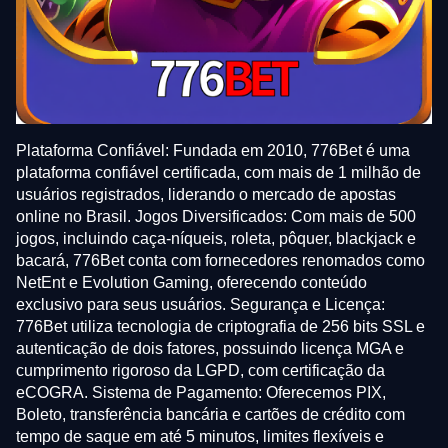
Plataforma Confiável: Fundada em 2010, 776Bet é uma
plataforma confiável certificada, com mais de 1 milhão de
usuários registrados, liderando o mercado de apostas
online no Brasil. Jogos Diversificados: Com mais de 500
jogos, incluindo caça-níqueis, roleta, pôquer, blackjack e
bacará, 776Bet conta com fornecedores renomados como
NetEnt e Evolution Gaming, oferecendo conteúdo
exclusivo para seus usuários. Segurança e Licença:
776Bet utiliza tecnologia de criptografia de 256 bits SSL e
autenticação de dois fatores, possuindo licença MGA e
cumprimento rigoroso da LGPD, com certificação da
eCOGRA. Sistema de Pagamento: Oferecemos PIX,
Boleto, transferência bancária e cartões de crédito com
tempo de saque em até 5 minutos, limites flexíveis e