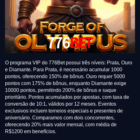
O programa VIP do 776Bet possui três níveis: Prata, Ouro
e Diamante. Para Prata, é necessário acumular 1000
pontos, oferecendo 150% de bônus. Ouro requer 5000
pontos com 175% de bônus, enquanto Diamante exige
10000 pontos, permitindo 200% de bônus e saque
prioritário. Pontos acumulados por apostas, com taxa de
conversão de 10:1, válidos por 12 meses. Eventos
exclusivos incluem torneios especiais e presentes de
aniversário. Comparamos com dois concorrentes,
oferecendo 20% mais valor mensal, com média de
R$1200 em benefícios.