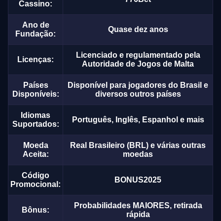
Cassino:
Ano de
Quase dez anos
Fundação:
Licenciado e regulamentado pela
Licenças:
Autoridade de Jogos de Malta
Países
Disponível para jogadores do Brasil e
Disponíveis:
diversos outros países
Idiomas
Português, Inglês, Espanhol e mais
Suportados:
Moeda
Real Brasileiro (BRL) e várias outras
Aceita:
moedas
Código
BONUS2025
Promocional:
Probabilidades MAIORES, retirada
Bônus:
rápida