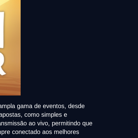
 ampla gama de eventos, desde
e apostas, como simples e
ansmissão ao vivo, permitindo que
mpre conectado aos melhores