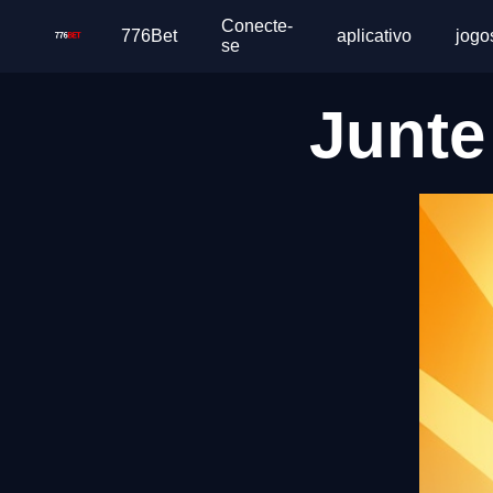
Conecte-
776Bet
aplicativo
jogo
se
Junte