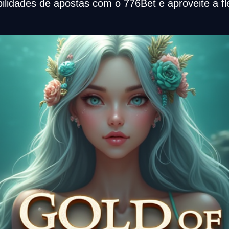
lidades de apostas com o 776Bet e aproveite a fle