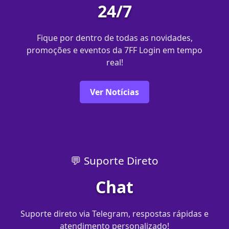
24/7
Fique por dentro de todas as novidades,
promoções e eventos da 7FF Login em tempo
real!
Ver Notícias
💬 Suporte Direto
Chat
Suporte direto via Telegram, respostas rápidas e
atendimento personalizado!