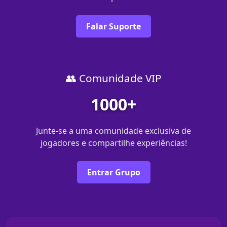
Falar Suporte
👥 Comunidade VIP
1000+
Junte-se a uma comunidade exclusiva de
jogadores e compartilhe experiências!
Entrar Grupo