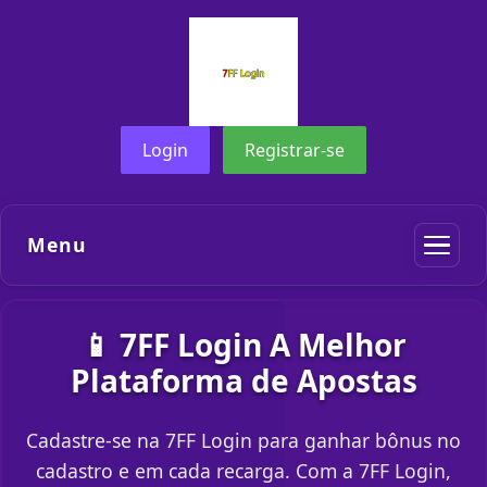
Login
Registrar-se
Menu
📱 7FF Login A Melhor
Plataforma de Apostas
Cadastre-se na 7FF Login para ganhar bônus no
cadastro e em cada recarga. Com a 7FF Login,