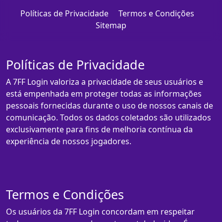
Políticas de Privacidade
Termos e Condições
Sitemap
Políticas de Privacidade
A 7FF Login valoriza a privacidade de seus usuários e
está empenhada em proteger todas as informações
pessoais fornecidas durante o uso de nossos canais de
comunicação. Todos os dados coletados são utilizados
exclusivamente para fins de melhoria contínua da
experiência de nossos jogadores.
Termos e Condições
Os usuários da 7FF Login concordam em respeitar