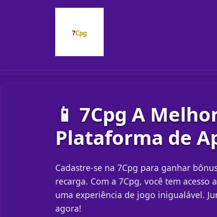
📱 7Cpg A Melho
Plataforma de A
Cadastre-se na 7Cpg para ganhar bônus
recarga. Com a 7Cpg, você tem acesso a
uma experiência de jogo inigualável. J
agora!