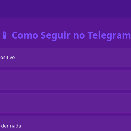
📱 Como Seguir no Telegram
ositivo
erder nada