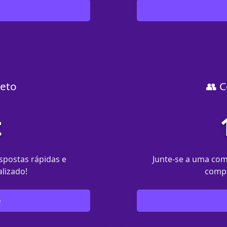
reto
👥 
t
espostas rápidas e
Junte-se a uma com
lizado!
compa
e