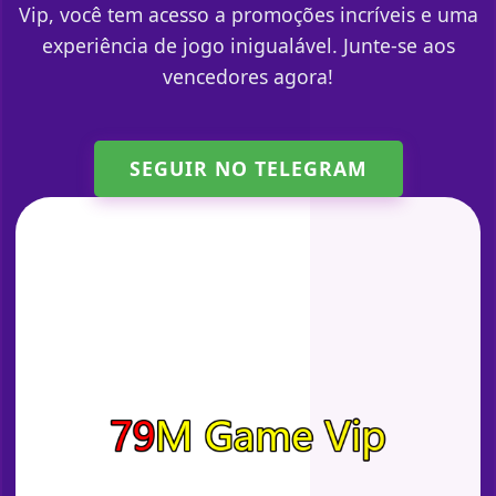
Vip, você tem acesso a promoções incríveis e uma
experiência de jogo inigualável. Junte-se aos
vencedores agora!
SEGUIR NO TELEGRAM