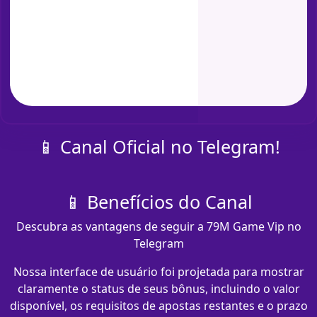
📱 Canal Oficial no Telegram!
📱 Benefícios do Canal
Descubra as vantagens de seguir a 79M Game Vip no
Telegram
Nossa interface de usuário foi projetada para mostrar
claramente o status de seus bônus, incluindo o valor
disponível, os requisitos de apostas restantes e o prazo