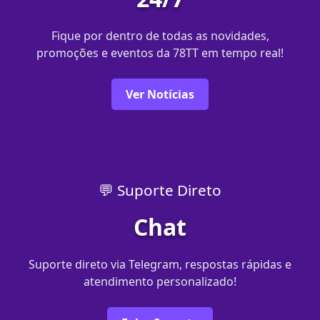
Fique por dentro de todas as novidades,
promoções e eventos da 78TT em tempo real!
Ver Notícias
💬 Suporte Direto
Chat
Suporte direto via Telegram, respostas rápidas e
atendimento personalizado!