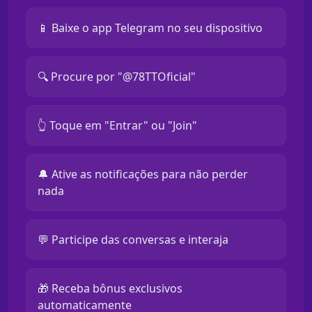
📱 Baixe o app Telegram no seu dispositivo
🔍 Procure por "@78TTOficial"
👆 Toque em "Entrar" ou "Join"
🔔 Ative as notificações para não perder
nada
💬 Participe das conversas e interaja
🎁 Receba bônus exclusivos
automaticamente