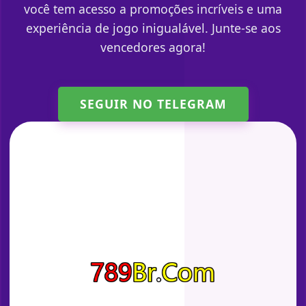
você tem acesso a promoções incríveis e uma
experiência de jogo inigualável. Junte-se aos
vencedores agora!
SEGUIR NO TELEGRAM