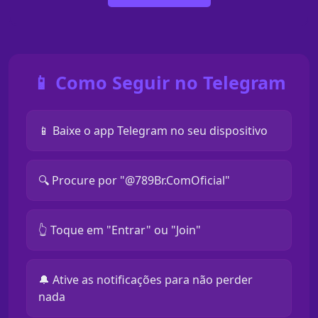
📱 Como Seguir no Telegram
📱 Baixe o app Telegram no seu dispositivo
🔍 Procure por "@789Br.ComOficial"
👆 Toque em "Entrar" ou "Join"
🔔 Ative as notificações para não perder
nada