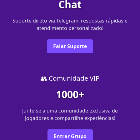
Chat
Suporte direto via Telegram, respostas rápidas e
atendimento personalizado!
Falar Suporte
👥 Comunidade VIP
1000+
Junte-se a uma comunidade exclusiva de
jogadores e compartilhe experiências!
Entrar Grupo