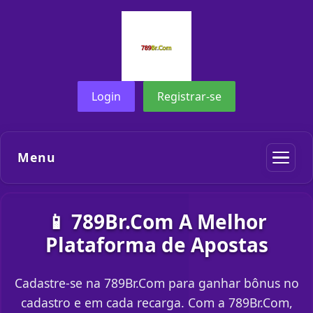
Login
Registrar-se
Menu
📱 789Br.Com A Melhor
Plataforma de Apostas
Cadastre-se na 789Br.Com para ganhar bônus no
cadastro e em cada recarga. Com a 789Br.Com,