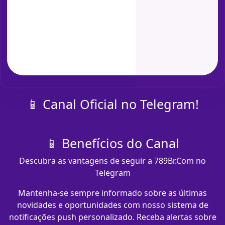
📱 Canal Oficial no Telegram!
📱 Benefícios do Canal
Descubra as vantagens de seguir a 789Br.Com no
Telegram
Mantenha-se sempre informado sobre as últimas
novidades e oportunidades com nosso sistema de
notificações push personalizado. Receba alertas sobre