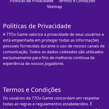
Políticas de Privacidade
Termos e Condições
Sitemap
Políticas de Privacidade
A 77Ox Game valoriza a privacidade de seus usuários e
está empenhada em proteger todas as informações
pessoais fornecidas durante o uso de nossos canais de
comunicação. Todos os dados coletados são utilizados
exclusivamente para fins de melhoria contínua da
experiência de nossos jogadores.
Termos e Condições
Os usuários da 77Ox Game concordam em respeitar
todas as regras e regulamentos estabelecidos. É