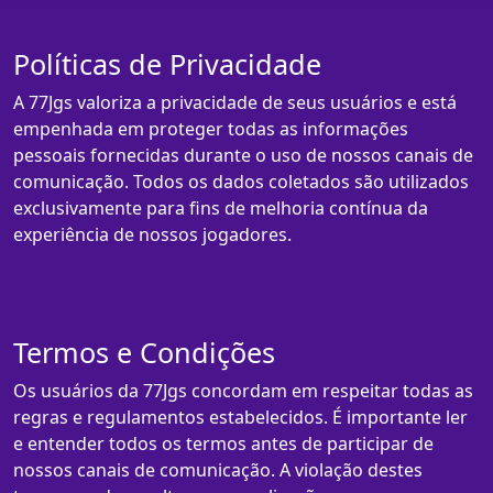
Políticas de Privacidade
A 77Jgs valoriza a privacidade de seus usuários e está
empenhada em proteger todas as informações
pessoais fornecidas durante o uso de nossos canais de
comunicação. Todos os dados coletados são utilizados
exclusivamente para fins de melhoria contínua da
experiência de nossos jogadores.
Termos e Condições
Os usuários da 77Jgs concordam em respeitar todas as
regras e regulamentos estabelecidos. É importante ler
e entender todos os termos antes de participar de
nossos canais de comunicação. A violação destes