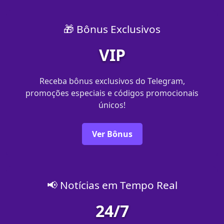
🎁 Bônus Exclusivos
VIP
Receba bônus exclusivos do Telegram,
promoções especiais e códigos promocionais
únicos!
Ver Bônus
📢 Notícias em Tempo Real
24/7