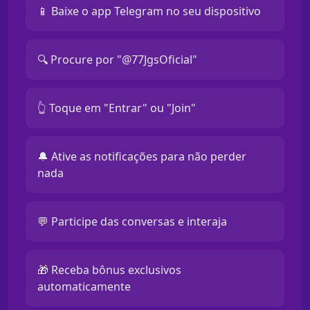
📱 Baixe o app Telegram no seu dispositivo
🔍 Procure por "@77JgsOficial"
👆 Toque em "Entrar" ou "Join"
🔔 Ative as notificações para não perder
nada
💬 Participe das conversas e interaja
🎁 Receba bônus exclusivos
automaticamente