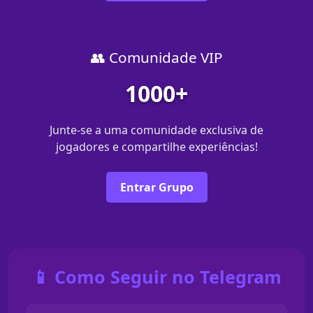
👥 Comunidade VIP
1000+
Junte-se a uma comunidade exclusiva de
jogadores e compartilhe experiências!
Entrar Grupo
📱 Como Seguir no Telegram