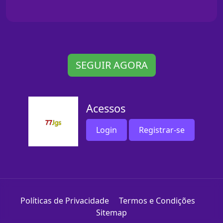
SEGUIR AGORA
Acessos
Login
Registrar-se
Políticas de Privacidade
Termos e Condições
Sitemap