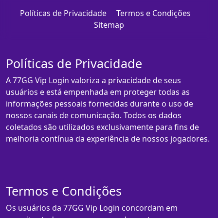
Políticas de Privacidade
Termos e Condições
Sitemap
Políticas de Privacidade
A 77GG Vip Login valoriza a privacidade de seus
usuários e está empenhada em proteger todas as
informações pessoais fornecidas durante o uso de
nossos canais de comunicação. Todos os dados
coletados são utilizados exclusivamente para fins de
melhoria contínua da experiência de nossos jogadores.
Termos e Condições
Os usuários da 77GG Vip Login concordam em