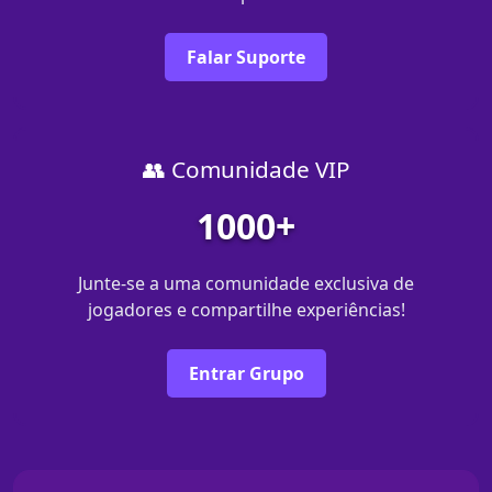
Falar Suporte
👥 Comunidade VIP
1000+
Junte-se a uma comunidade exclusiva de
jogadores e compartilhe experiências!
Entrar Grupo