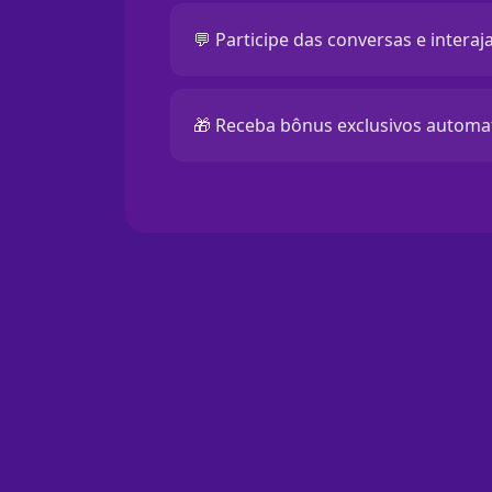
💬 Participe das conversas e interaj
🎁 Receba bônus exclusivos autom