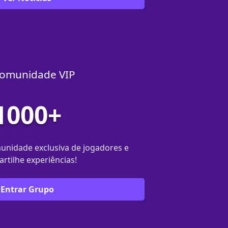
Comunidade VIP
1000+
unidade exclusiva de jogadores e
rtilhe experiências!
Entrar Grupo