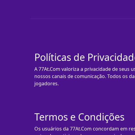
Políticas de Privacida
A 77At.Com valoriza a privacidade de seus 
nossos canais de comunicação. Todos os dad
jogadores.
Termos e Condições
Os usuários da 77At.Com concordam em resp