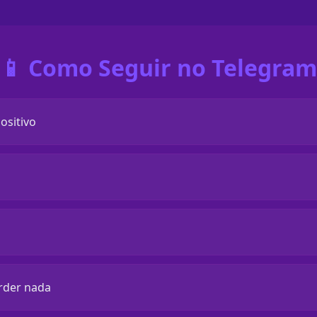
📱 Como Seguir no Telegram
ositivo
erder nada