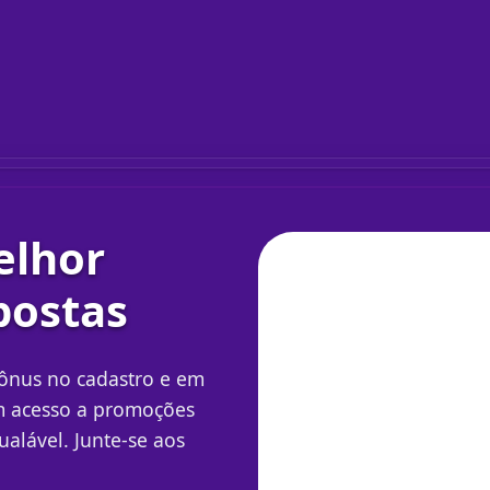
elhor
postas
ônus no cadastro e em
m acesso a promoções
ualável. Junte-se aos