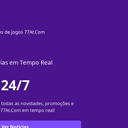
pos de jogos 77At.Com
cias em Tempo Real
24/7
e todas as novidades, promoções e
 77At.Com em tempo real!
Ver Notícias