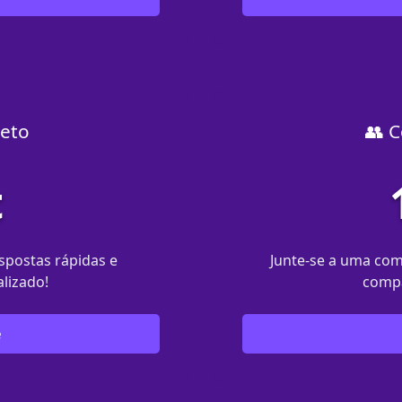
reto
👥 
t
espostas rápidas e
Junte-se a uma com
lizado!
compa
e