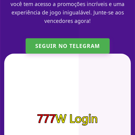
você tem acesso a promoções incríveis e uma
experiência de jogo inigualável. Junte-se aos
vencedores agora!
SEGUIR NO TELEGRAM