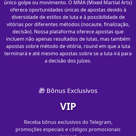
único golpe ou movimento. O MMA (Mixed Martial Arts)
oferece oportunidades únicas de apostas devido à
diversidade de estilos de luta e à possibilidade de
vitórias por diferentes métodos (nocaute, finalização,
decisão). Nossa plataforma oferece apostas que
incluem não apenas resultados de lutas, mas também
apostas sobre método de vitória, round em que a luta
terminará e até mesmo apostas sobre se a luta irá para
a decisão dos juízes.
🎁 Bônus Exclusivos
VIP
Receba bônus exclusivos do Telegram,
promoções especiais e códigos promocionais