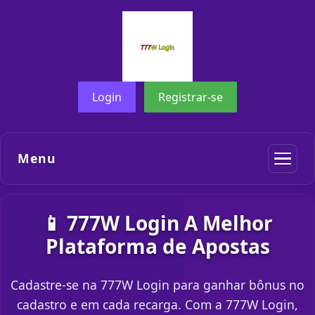
Login
Registrar-se
Menu
📱 777W Login A Melhor
Plataforma de Apostas
Cadastre-se na 777W Login para ganhar bônus no
cadastro e em cada recarga. Com a 777W Login,