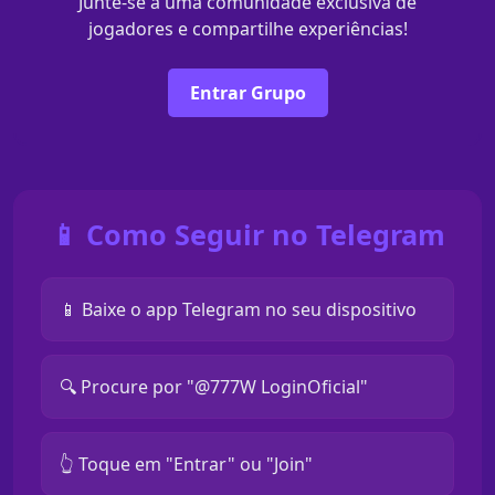
Junte-se a uma comunidade exclusiva de
jogadores e compartilhe experiências!
Entrar Grupo
📱 Como Seguir no Telegram
📱 Baixe o app Telegram no seu dispositivo
🔍 Procure por "@777W LoginOficial"
👆 Toque em "Entrar" ou "Join"