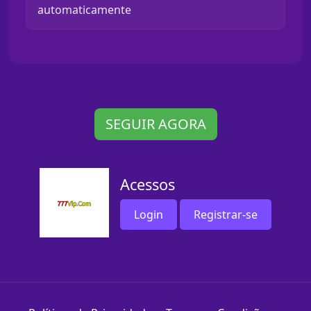
automaticamente
SEGUIR AGORA
Acessos
Login
Registrar-se