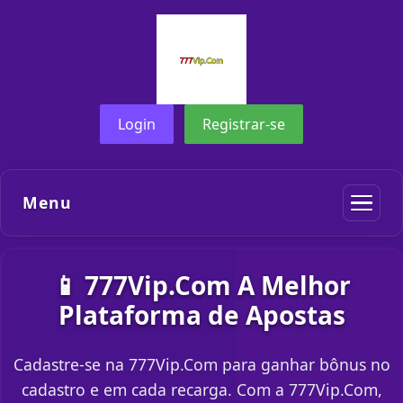
Login
Registrar-se
Menu
📱 777Vip.Com A Melhor
Plataforma de Apostas
Cadastre-se na 777Vip.Com para ganhar bônus no
cadastro e em cada recarga. Com a 777Vip.Com,