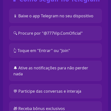
📱 Baixe o app Telegram no seu dispositivo
🔍 Procure por "@777Vip.ComOficial"
👆 Toque em "Entrar" ou "Join"
🔔 Ative as notificações para não perder
nada
💬 Participe das conversas e interaja
🎁 Receba bônus exclusivos