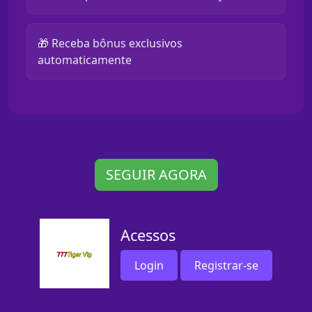
🎁 Receba bônus exclusivos
automaticamente
SEGUIR AGORA
Acessos
Login
Registrar-se