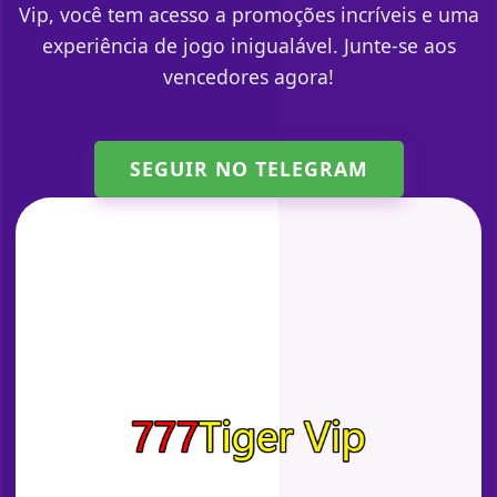
Vip, você tem acesso a promoções incríveis e uma
experiência de jogo inigualável. Junte-se aos
vencedores agora!
SEGUIR NO TELEGRAM