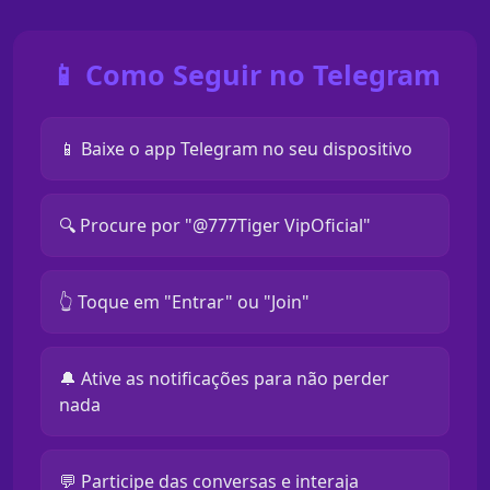
📱 Como Seguir no Telegram
📱 Baixe o app Telegram no seu dispositivo
🔍 Procure por "@777Tiger VipOficial"
👆 Toque em "Entrar" ou "Join"
🔔 Ative as notificações para não perder
nada
💬 Participe das conversas e interaja