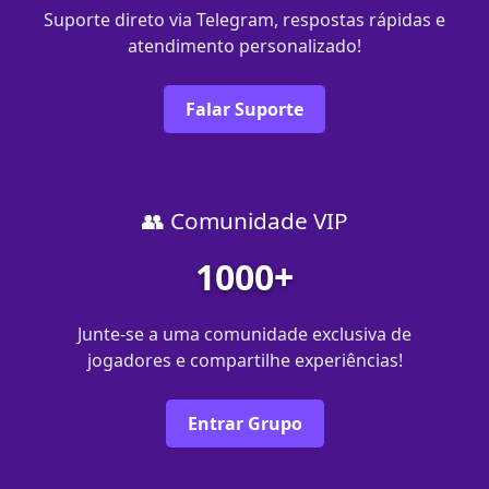
Suporte direto via Telegram, respostas rápidas e
atendimento personalizado!
Falar Suporte
👥 Comunidade VIP
1000+
Junte-se a uma comunidade exclusiva de
jogadores e compartilhe experiências!
Entrar Grupo