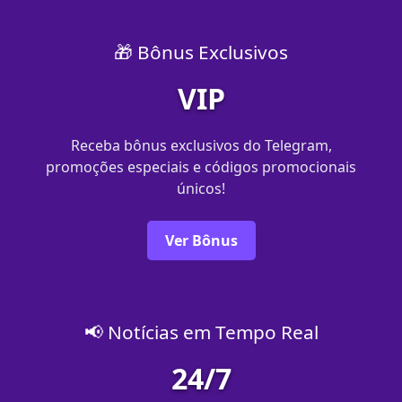
🎁 Bônus Exclusivos
VIP
Receba bônus exclusivos do Telegram,
promoções especiais e códigos promocionais
únicos!
Ver Bônus
📢 Notícias em Tempo Real
24/7