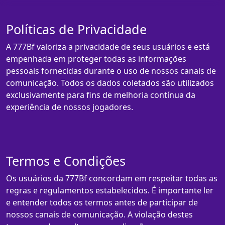
Políticas de Privacidade
A 777Bf valoriza a privacidade de seus usuários e está
empenhada em proteger todas as informações
pessoais fornecidas durante o uso de nossos canais de
comunicação. Todos os dados coletados são utilizados
exclusivamente para fins de melhoria contínua da
experiência de nossos jogadores.
Termos e Condições
Os usuários da 777Bf concordam em respeitar todas as
regras e regulamentos estabelecidos. É importante ler
e entender todos os termos antes de participar de
nossos canais de comunicação. A violação destes