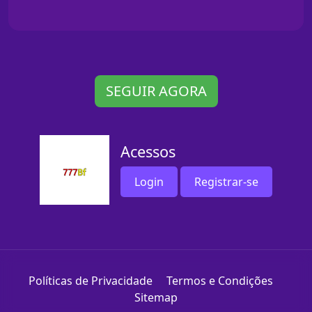
SEGUIR AGORA
Acessos
Login
Registrar-se
Políticas de Privacidade
Termos e Condições
Sitemap