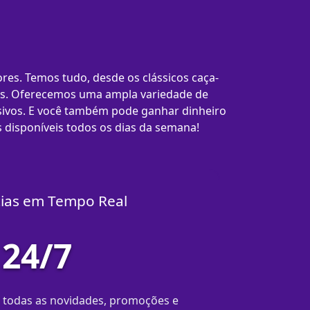
res. Temos tudo, desde os clássicos caça-
veis. Oferecemos uma ampla variedade de
ssivos. E você também pode ganhar dinheiro
disponíveis todos os dias da semana!
cias em Tempo Real
24/7
e todas as novidades, promoções e