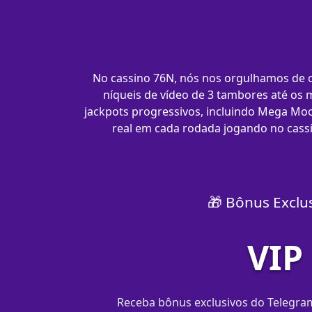
No cassino 76N, nós nos orgulhamos de of
níqueis de vídeo de 3 tambores até os 
jackpots progressivos, incluindo Mega Moo
real em cada rodada jogando no cass
🎁 Bônus Exclu
VIP
Receba bônus exclusivos do Telegra