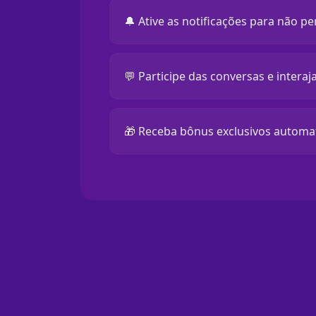
🔔 Ative as notificações para não p
💬 Participe das conversas e interaj
🎁 Receba bônus exclusivos autom