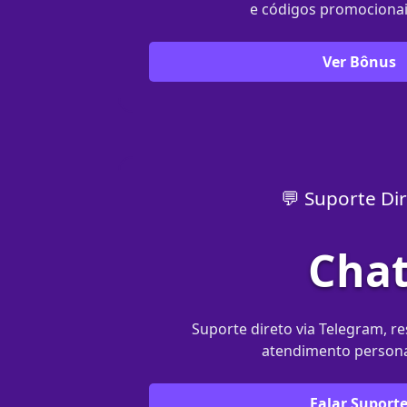
e códigos promocionai
Ver Bônus
💬 Suporte Di
Cha
Suporte direto via Telegram, r
atendimento persona
Falar Suport