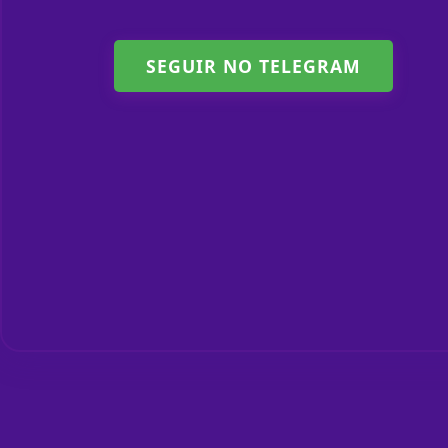
SEGUIR NO TELEGRAM