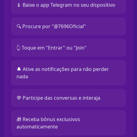
📱 Baixe o app Telegram no seu dispositivo
🔍 Procure por "@7696Oficial"
👆 Toque em "Entrar" ou "Join"
🔔 Ative as notificações para não perder
nada
💬 Participe das conversas e interaja
🎁 Receba bônus exclusivos
automaticamente