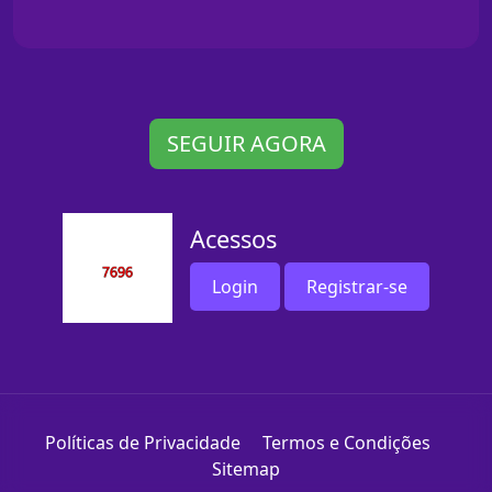
SEGUIR AGORA
Acessos
Login
Registrar-se
Políticas de Privacidade
Termos e Condições
Sitemap