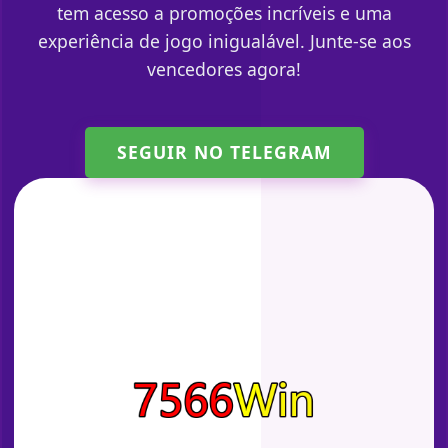
tem acesso a promoções incríveis e uma
experiência de jogo inigualável. Junte-se aos
vencedores agora!
SEGUIR NO TELEGRAM