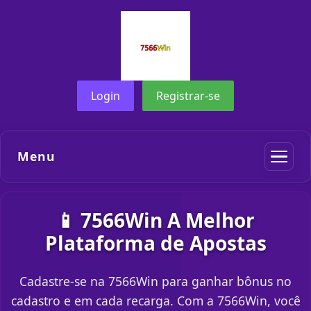
Login
Registrar-se
Menu
📱 7566Win A Melhor
Plataforma de Apostas
Cadastre-se na 7566Win para ganhar bônus no
cadastro e em cada recarga. Com a 7566Win, você