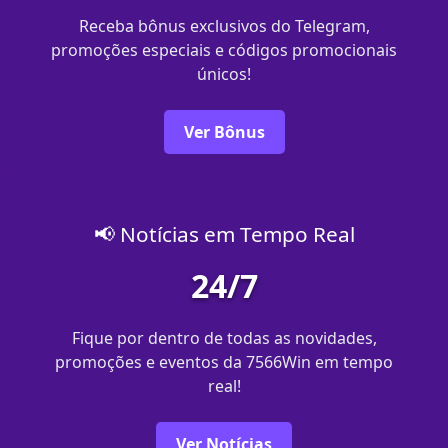
Receba bônus exclusivos do Telegram,
promoções especiais e códigos promocionais
únicos!
Ver Bônus
📢 Notícias em Tempo Real
24/7
Fique por dentro de todas as novidades,
promoções e eventos da 7566Win em tempo
real!
Ver Notícias