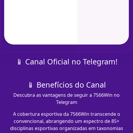
📱 Canal Oficial no Telegram!
📱 Benefícios do Canal
Descubra as vantagens de seguir a 7566Win no
Telegram
A cobertura esportiva da 7566Win transcende o
convencional, abrangendo um espectro de 85+
disciplinas esportivas organizadas em taxonomias