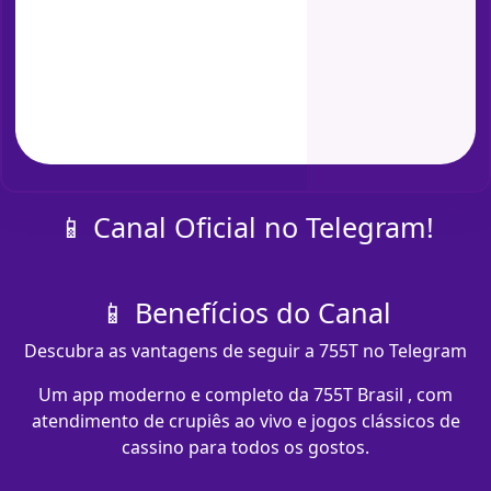
📱 Canal Oficial no Telegram!
📱 Benefícios do Canal
Descubra as vantagens de seguir a 755T no Telegram
Um app moderno e completo da 755T Brasil , com
atendimento de crupiês ao vivo e jogos clássicos de
cassino para todos os gostos.