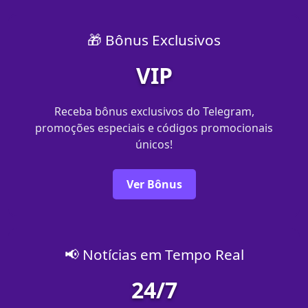
🎁 Bônus Exclusivos
VIP
Receba bônus exclusivos do Telegram,
promoções especiais e códigos promocionais
únicos!
Ver Bônus
📢 Notícias em Tempo Real
24/7