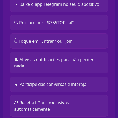
📱 Baixe o app Telegram no seu dispositivo
🔍 Procure por "@755TOficial"
👆 Toque em "Entrar" ou "Join"
🔔 Ative as notificações para não perder
nada
💬 Participe das conversas e interaja
🎁 Receba bônus exclusivos
automaticamente