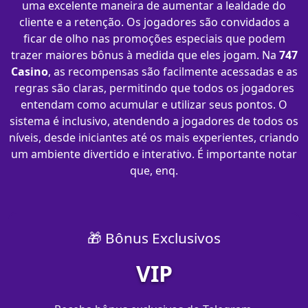
uma excelente maneira de aumentar a lealdade do
cliente e a retenção. Os jogadores são convidados a
ficar de olho nas promoções especiais que podem
trazer maiores bônus à medida que eles jogam. Na
747
Casino
, as recompensas são facilmente acessadas e as
regras são claras, permitindo que todos os jogadores
entendam como acumular e utilizar seus pontos. O
sistema é inclusivo, atendendo a jogadores de todos os
níveis, desde iniciantes até os mais experientes, criando
um ambiente divertido e interativo. É importante notar
que, enq.
🎁 Bônus Exclusivos
VIP