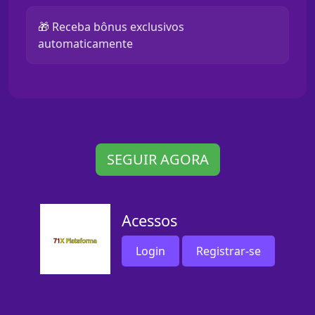
🎁 Receba bônus exclusivos
automaticamente
SEGUIR AGORA
Acessos
Login
Registrar-se