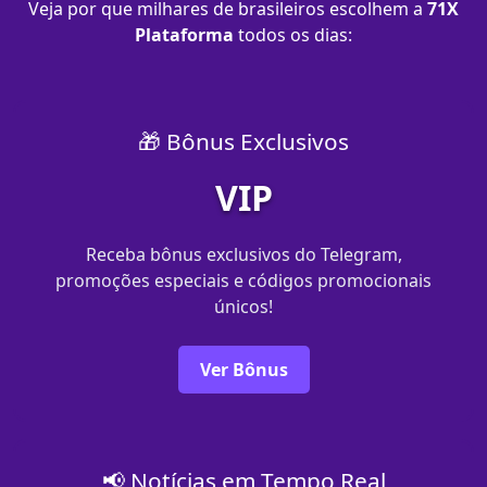
Veja por que milhares de brasileiros escolhem a
71X
Plataforma
todos os dias:
🎁 Bônus Exclusivos
VIP
Receba bônus exclusivos do Telegram,
promoções especiais e códigos promocionais
únicos!
Ver Bônus
📢 Notícias em Tempo Real