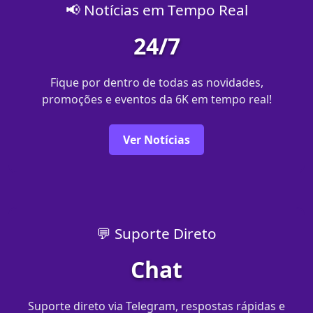
📢 Notícias em Tempo Real
24/7
Fique por dentro de todas as novidades,
promoções e eventos da 6K em tempo real!
Ver Notícias
💬 Suporte Direto
Chat
Suporte direto via Telegram, respostas rápidas e