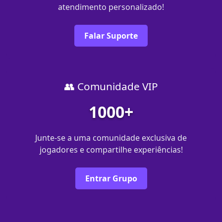
atendimento personalizado!
Falar Suporte
👥 Comunidade VIP
1000+
Junte-se a uma comunidade exclusiva de
jogadores e compartilhe experiências!
Entrar Grupo