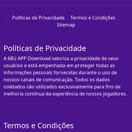
Políticas de Privacidade
Termos e Condições
Sitemap
Políticas de Privacidade
A 68U APP Download valoriza a privacidade de seus
usuários e está empenhada em proteger todas as
informações pessoais fornecidas durante o uso de
nossos canais de comunicação. Todos os dados
coletados são utilizados exclusivamente para fins de
melhoria contínua da experiência de nossos jogadores.
Termos e Condições