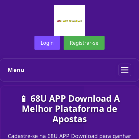
Login
Registrar-se
Menu
📱 68U APP Download A
Melhor Plataforma de
Apostas
Cadastre-se na 68U APP Download para ganhar