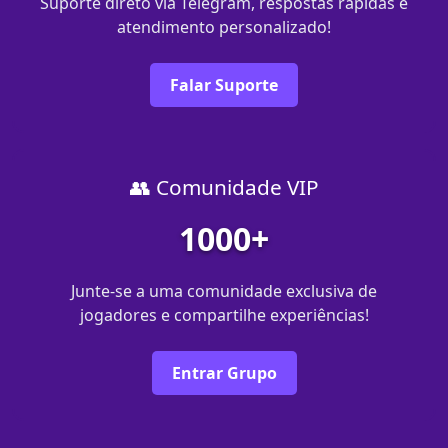
Suporte direto via Telegram, respostas rápidas e
atendimento personalizado!
Falar Suporte
👥 Comunidade VIP
1000+
Junte-se a uma comunidade exclusiva de
jogadores e compartilhe experiências!
Entrar Grupo