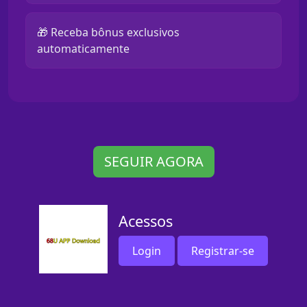
🎁 Receba bônus exclusivos
automaticamente
SEGUIR AGORA
Acessos
Login
Registrar-se