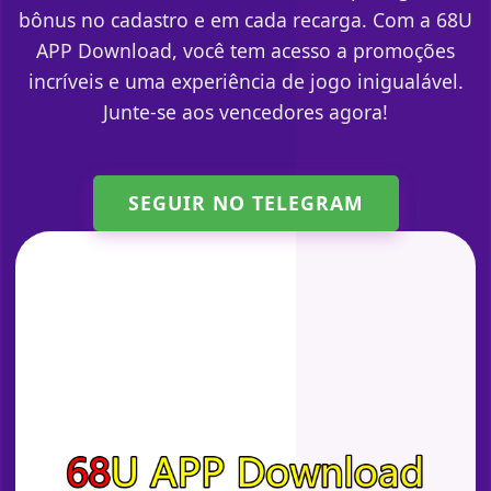
bônus no cadastro e em cada recarga. Com a 68U
APP Download, você tem acesso a promoções
incríveis e uma experiência de jogo inigualável.
Junte-se aos vencedores agora!
SEGUIR NO TELEGRAM