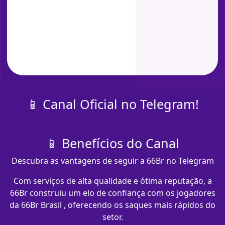
📱 Canal Oficial no Telegram!
📱 Benefícios do Canal
Descubra as vantagens de seguir a 66Br no Telegram
Com serviços de alta qualidade e ótima reputação, a
66Br construiu um elo de confiança com os jogadores
da 66Br Brasil , oferecendo os saques mais rápidos do
setor.