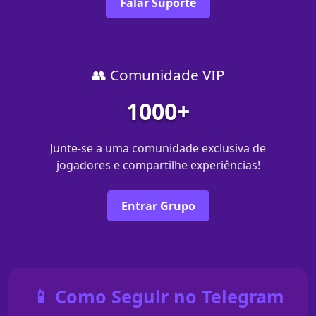
Falar Suporte
👥 Comunidade VIP
1000+
Junte-se a uma comunidade exclusiva de
jogadores e compartilhe experiências!
Entrar Grupo
📱 Como Seguir no Telegram