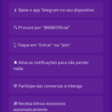
📱 Baixe o app Telegram no seu dispositivo
🔍 Procure por "@66BrOficial"
👆 Toque em "Entrar" ou "Join"
🔔 Ative as notificações para não perder
nada
💬 Participe das conversas e interaja
🎁 Receba bônus exclusivos
automaticamente