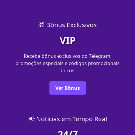
🎁 Bônus Exclusivos
VIP
Receba bônus exclusivos do Telegram,
promoções especiais e códigos promocionais
únicos!
Ver Bônus
📢 Notícias em Tempo Real
24/7