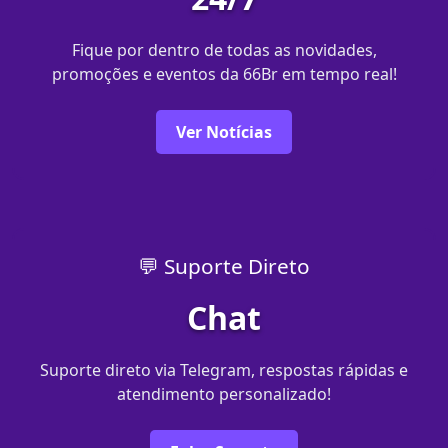
Fique por dentro de todas as novidades,
promoções e eventos da 66Br em tempo real!
Ver Notícias
💬 Suporte Direto
Chat
Suporte direto via Telegram, respostas rápidas e
atendimento personalizado!