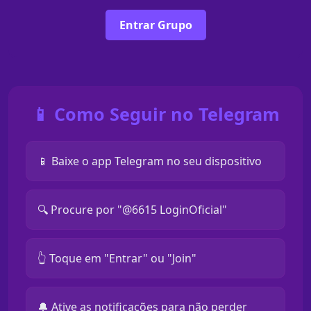
Entrar Grupo
📱 Como Seguir no Telegram
📱 Baixe o app Telegram no seu dispositivo
🔍 Procure por "@6615 LoginOficial"
👆 Toque em "Entrar" ou "Join"
🔔 Ative as notificações para não perder