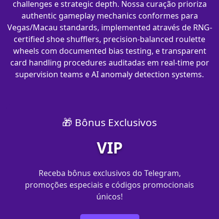
challenges e strategic depth. Nossa curação prioriza
authentic gameplay mechanics conformes para
Vegas/Macau standards, implemented através de RNG-
certified shoe shufflers, precision-balanced roulette
wheels com documented bias testing, e transparent
card handling procedures auditadas em real-time por
supervision teams e AI anomaly detection systems.
🎁 Bônus Exclusivos
VIP
Receba bônus exclusivos do Telegram,
promoções especiais e códigos promocionais
únicos!