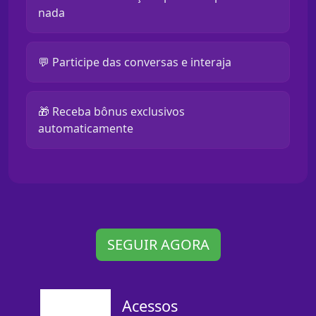
nada
💬 Participe das conversas e interaja
🎁 Receba bônus exclusivos
automaticamente
SEGUIR AGORA
Acessos