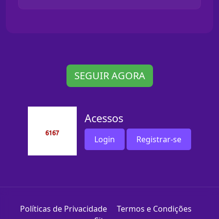
SEGUIR AGORA
Acessos
Login
Registrar-se
Políticas de Privacidade
Termos e Condições