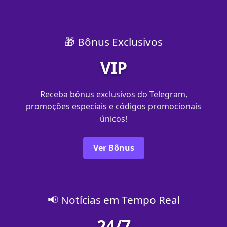
🎁 Bônus Exclusivos
VIP
Receba bônus exclusivos do Telegram,
promoções especiais e códigos promocionais
únicos!
Ver Bônus
📢 Notícias em Tempo Real
24/7