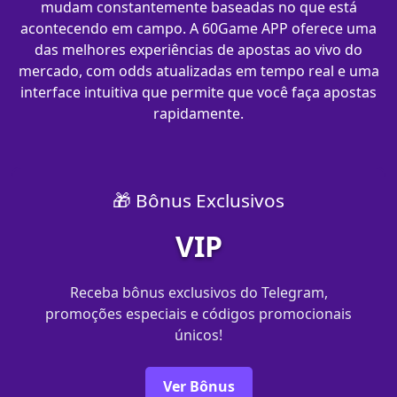
mudam constantemente baseadas no que está
acontecendo em campo. A 60Game APP oferece uma
das melhores experiências de apostas ao vivo do
mercado, com odds atualizadas em tempo real e uma
interface intuitiva que permite que você faça apostas
rapidamente.
🎁 Bônus Exclusivos
VIP
Receba bônus exclusivos do Telegram,
promoções especiais e códigos promocionais
únicos!
Ver Bônus