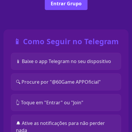
Entrar Grupo
📱 Como Seguir no Telegram
📱 Baixe o app Telegram no seu dispositivo
🔍 Procure por "@60Game APPOficial"
👆 Toque em "Entrar" ou "Join"
🔔 Ative as notificações para não perder
nada