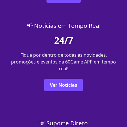
📢 Notícias em Tempo Real
24/7
Fique por dentro de todas as novidades,
promoções e eventos da 60Game APP em tempo
real!
Ver Notícias
💬 Suporte Direto