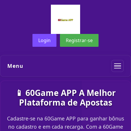
Login
Registrar-se
Menu
📱 60Game APP A Melhor
Plataforma de Apostas
Cadastre-se na 60Game APP para ganhar bônus
no cadastro e em cada recarga. Com a 60Game