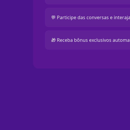
💬 Participe das conversas e interaj
🎁 Receba bônus exclusivos autom