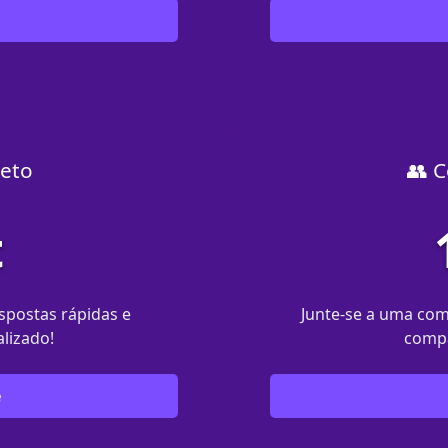
reto
👥 
t
espostas rápidas e
Junte-se a uma com
lizado!
compa
e