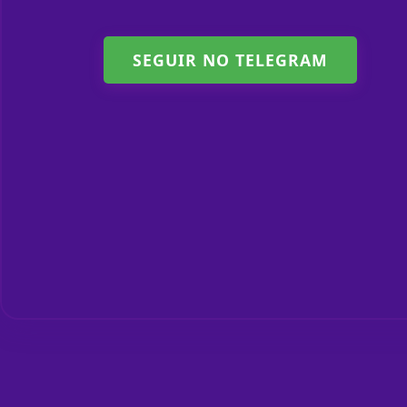
SEGUIR NO TELEGRAM