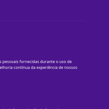
s pessoais fornecidas durante o uso de
elhoria contínua da experiência de nossos