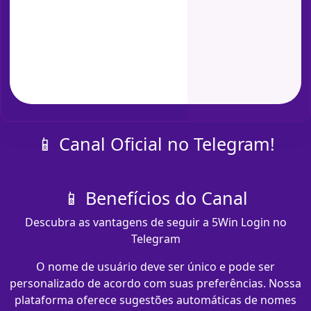
📱 Canal Oficial no Telegram!
📱 Benefícios do Canal
Descubra as vantagens de seguir a 5Win Login no
Telegram
O nome de usuário deve ser único e pode ser
personalizado de acordo com suas preferências. Nossa
plataforma oferece sugestões automáticas de nomes