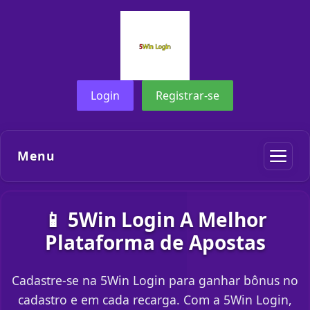
Login
Registrar-se
Menu
📱 5Win Login A Melhor
Plataforma de Apostas
Cadastre-se na 5Win Login para ganhar bônus no
cadastro e em cada recarga. Com a 5Win Login,