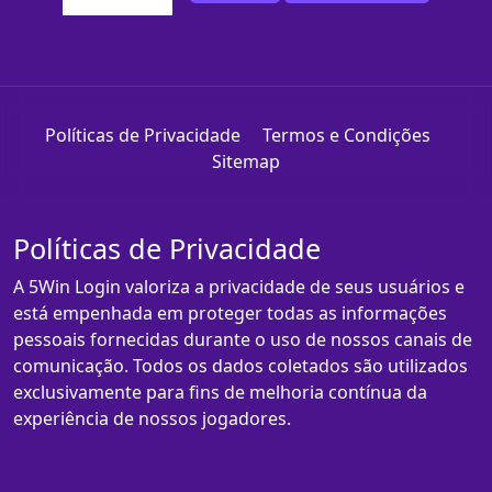
Políticas de Privacidade
Termos e Condições
Sitemap
Políticas de Privacidade
A 5Win Login valoriza a privacidade de seus usuários e
está empenhada em proteger todas as informações
pessoais fornecidas durante o uso de nossos canais de
comunicação. Todos os dados coletados são utilizados
exclusivamente para fins de melhoria contínua da
experiência de nossos jogadores.