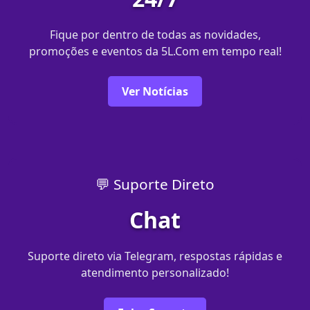
Fique por dentro de todas as novidades,
promoções e eventos da 5L.Com em tempo real!
Ver Notícias
💬 Suporte Direto
Chat
Suporte direto via Telegram, respostas rápidas e
atendimento personalizado!