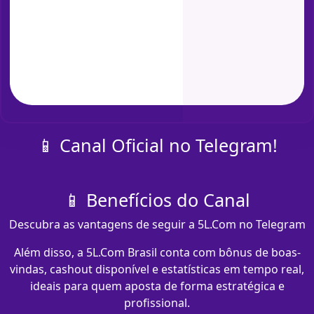
📱 Canal Oficial no Telegram!
📱 Benefícios do Canal
Descubra as vantagens de seguir a 5L.Com no Telegram
Além disso, a 5L.Com Brasil conta com bônus de boas-
vindas, cashout disponível e estatísticas em tempo real,
ideais para quem aposta de forma estratégica e
profissional.