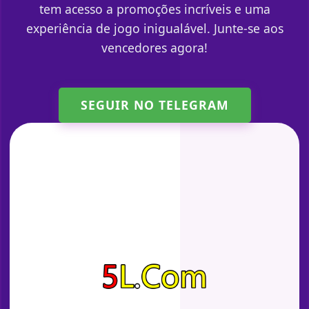
tem acesso a promoções incríveis e uma
experiência de jogo inigualável. Junte-se aos
vencedores agora!
SEGUIR NO TELEGRAM