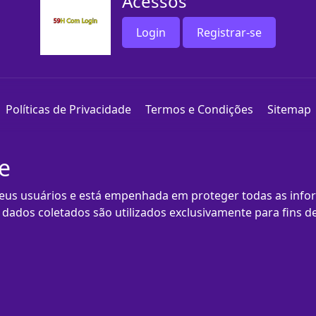
Acessos
Login
Registrar-se
Políticas de Privacidade
Termos e Condições
Sitemap
de
 seus usuários e está empenhada em proteger todas as info
dados coletados são utilizados exclusivamente para fins d