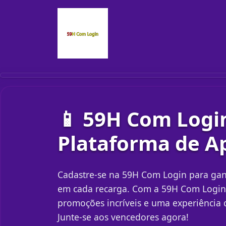
📱 59H Com Logi
Plataforma de A
Cadastre-se na 59H Com Login para gan
em cada recarga. Com a 59H Com Login,
promoções incríveis e uma experiência d
Junte-se aos vencedores agora!