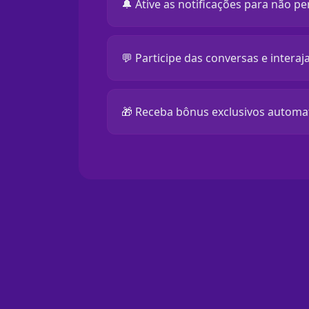
🔔 Ative as notificações para não p
💬 Participe das conversas e interaj
🎁 Receba bônus exclusivos autom