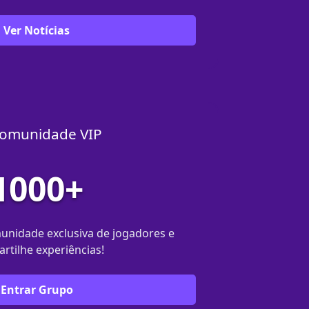
Ver Notícias
Comunidade VIP
1000+
unidade exclusiva de jogadores e
rtilhe experiências!
Entrar Grupo