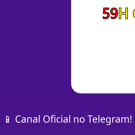
📱 Canal Oficial no Telegram!