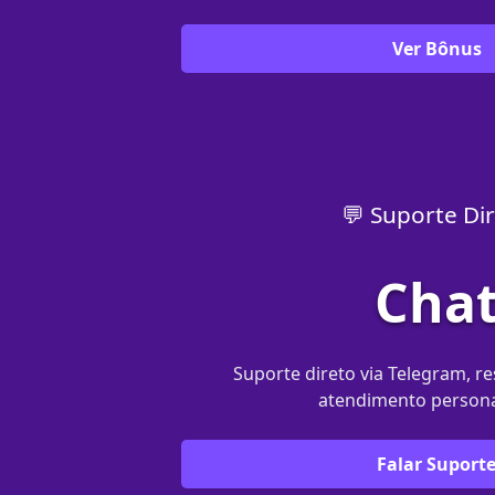
Ver Bônus
💬 Suporte Di
Cha
Suporte direto via Telegram, r
atendimento persona
Falar Suport