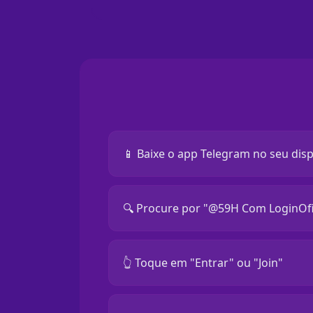
📱 Baixe o app Telegram no seu disp
🔍 Procure por "@59H Com LoginOfi
👆 Toque em "Entrar" ou "Join"