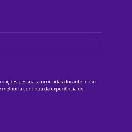
rmações pessoais fornecidas durante o uso
e melhoria contínua da experiência de