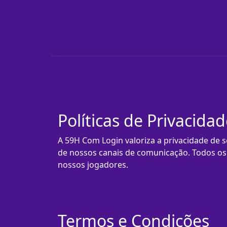
Políticas de Privacida
A 59H Com Login valoriza a privacidade de
de nossos canais de comunicação. Todos os 
nossos jogadores.
Termos e Condições