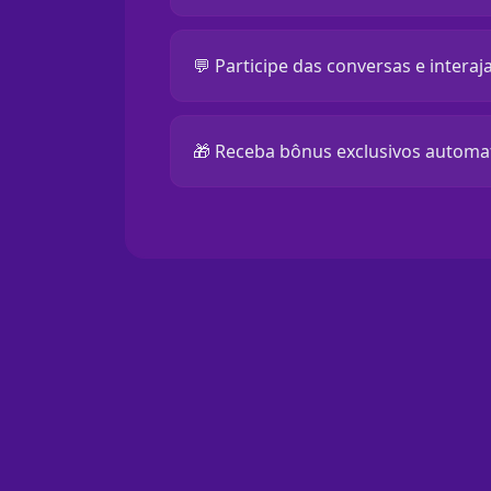
💬 Participe das conversas e interaj
🎁 Receba bônus exclusivos autom