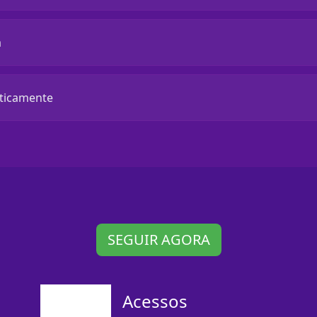
a
aticamente
SEGUIR AGORA
Acessos