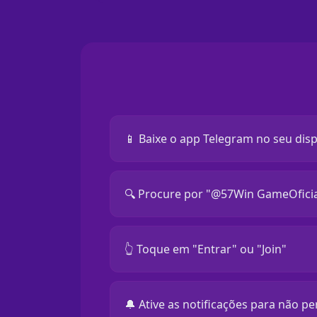
📱 Baixe o app Telegram no seu disp
🔍 Procure por "@57Win GameOficia
👆 Toque em "Entrar" ou "Join"
🔔 Ative as notificações para não p