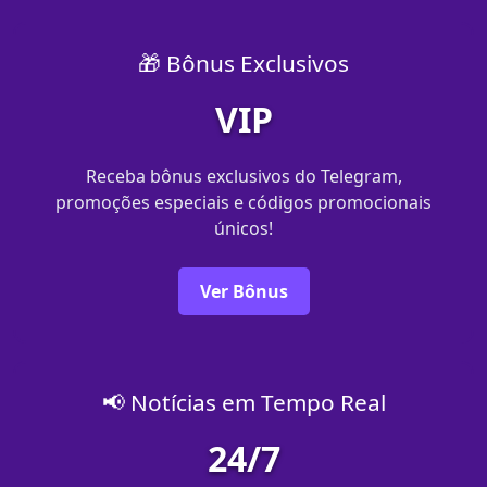
🎁 Bônus Exclusivos
VIP
Receba bônus exclusivos do Telegram,
promoções especiais e códigos promocionais
únicos!
Ver Bônus
📢 Notícias em Tempo Real
24/7