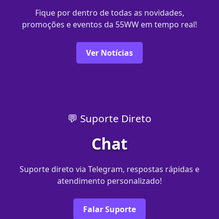
Fique por dentro de todas as novidades,
promoções e eventos da 55WW em tempo real!
Ver Notícias
💬 Suporte Direto
Chat
Suporte direto via Telegram, respostas rápidas e
atendimento personalizado!
Falar Suporte