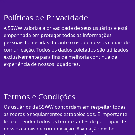
Políticas de Privacidade
A 55WW valoriza a privacidade de seus usuários e está
empenhada em proteger todas as informações
pessoais fornecidas durante o uso de nossos canais de
comunicação. Todos os dados coletados são utilizados
exclusivamente para fins de melhoria contínua da
experiência de nossos jogadores.
Termos e Condições
Os usuários da 55WW concordam em respeitar todas
as regras e regulamentos estabelecidos. É importante
ler e entender todos os termos antes de participar de
nossos canais de comunicação. A violação destes