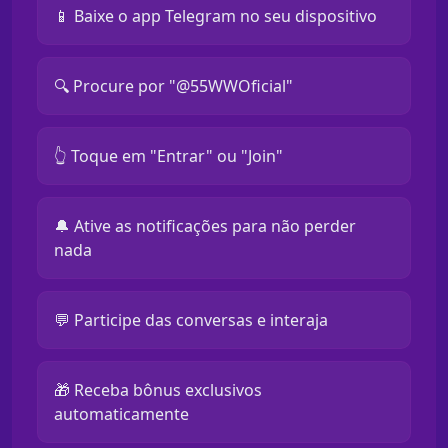
📱 Baixe o app Telegram no seu dispositivo
🔍 Procure por "@55WWOficial"
👆 Toque em "Entrar" ou "Join"
🔔 Ative as notificações para não perder
nada
💬 Participe das conversas e interaja
🎁 Receba bônus exclusivos
automaticamente