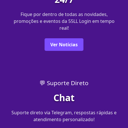
Fique por dentro de todas as novidades,
promoções e eventos da 55LL Login em tempo
real!
Ver Notícias
💬 Suporte Direto
Chat
Suporte direto via Telegram, respostas rápidas e
atendimento personalizado!