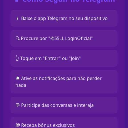
📱 Baixe o app Telegram no seu dispositivo
🔍 Procure por "@55LL LoginOficial"
👆 Toque em "Entrar" ou "Join"
🔔 Ative as notificações para não perder
nada
💬 Participe das conversas e interaja
🎁 Receba bônus exclusivos