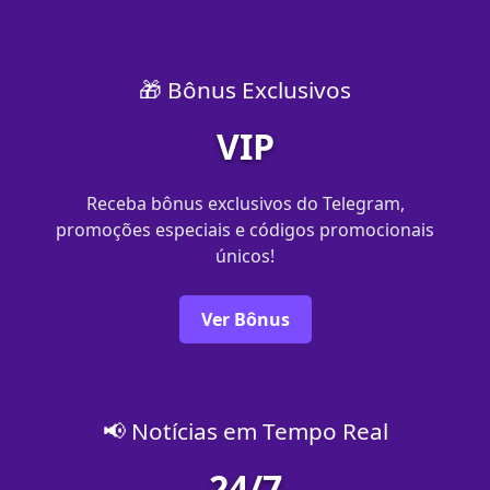
🎁 Bônus Exclusivos
VIP
Receba bônus exclusivos do Telegram,
promoções especiais e códigos promocionais
únicos!
Ver Bônus
📢 Notícias em Tempo Real
24/7