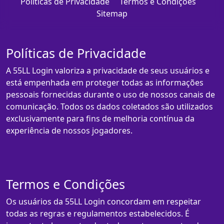
Políticas de Privacidade
Termos e Condições
Sitemap
Políticas de Privacidade
A 55LL Login valoriza a privacidade de seus usuários e
está empenhada em proteger todas as informações
pessoais fornecidas durante o uso de nossos canais de
comunicação. Todos os dados coletados são utilizados
exclusivamente para fins de melhoria contínua da
experiência de nossos jogadores.
Termos e Condições
Os usuários da 55LL Login concordam em respeitar
todas as regras e regulamentos estabelecidos. É