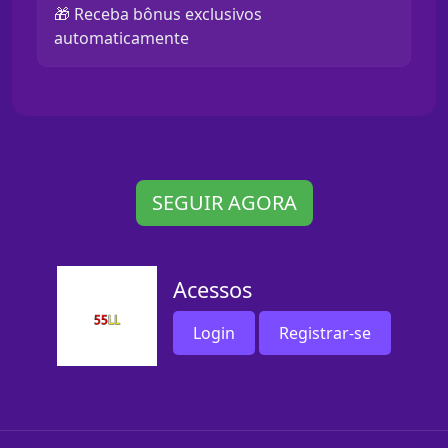
🎁 Receba bônus exclusivos
automaticamente
SEGUIR AGORA
Acessos
Login
Registrar-se