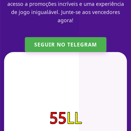
acesso a promoções incríveis e uma experiência
de jogo inigualável. Junte-se aos vencedores
agora!
SEGUIR NO TELEGRAM