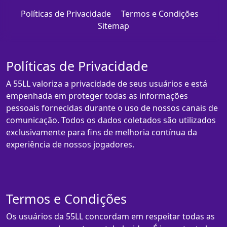
Políticas de Privacidade
Termos e Condições
Sitemap
Políticas de Privacidade
A 55LL valoriza a privacidade de seus usuários e está
empenhada em proteger todas as informações
pessoais fornecidas durante o uso de nossos canais de
comunicação. Todos os dados coletados são utilizados
exclusivamente para fins de melhoria contínua da
experiência de nossos jogadores.
Termos e Condições
Os usuários da 55LL concordam em respeitar todas as