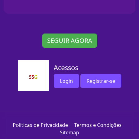
SEGUIR AGORA
Acessos
Login
Registrar-se
Políticas de Privacidade
Termos e Condições
Sitemap