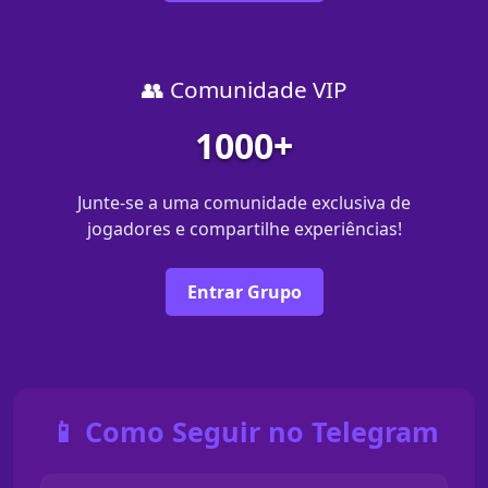
👥 Comunidade VIP
1000+
Junte-se a uma comunidade exclusiva de
jogadores e compartilhe experiências!
Entrar Grupo
📱 Como Seguir no Telegram