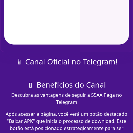
📱 Canal Oficial no Telegram!
📱 Benefícios do Canal
Descubra as vantagens de seguir a 55AA Paga no
Telegram
Após acessar a página, você verá um botão destacado
"Baixar APK" que inicia o processo de download. Este
botão está posicionado estrategicamente para ser