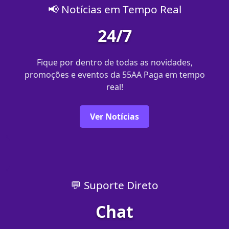
📢 Notícias em Tempo Real
24/7
Fique por dentro de todas as novidades,
promoções e eventos da 55AA Paga em tempo
real!
Ver Notícias
💬 Suporte Direto
Chat