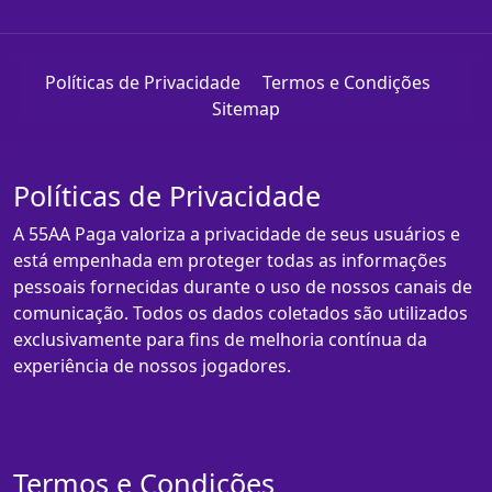
Políticas de Privacidade
Termos e Condições
Sitemap
Políticas de Privacidade
A 55AA Paga valoriza a privacidade de seus usuários e
está empenhada em proteger todas as informações
pessoais fornecidas durante o uso de nossos canais de
comunicação. Todos os dados coletados são utilizados
exclusivamente para fins de melhoria contínua da
experiência de nossos jogadores.
Termos e Condições