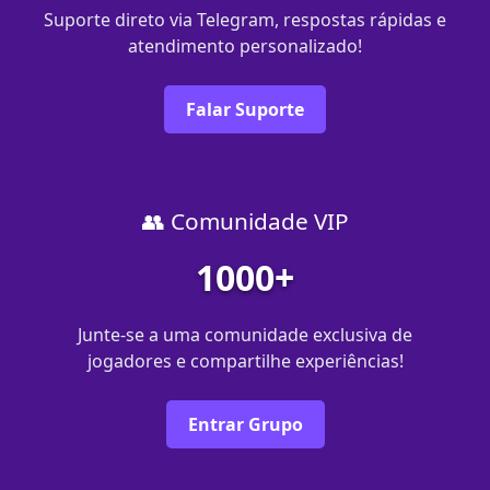
Suporte direto via Telegram, respostas rápidas e
atendimento personalizado!
Falar Suporte
👥 Comunidade VIP
1000+
Junte-se a uma comunidade exclusiva de
jogadores e compartilhe experiências!
Entrar Grupo