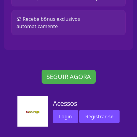
🎁 Receba bônus exclusivos
automaticamente
SEGUIR AGORA
Acessos
Login
Registrar-se