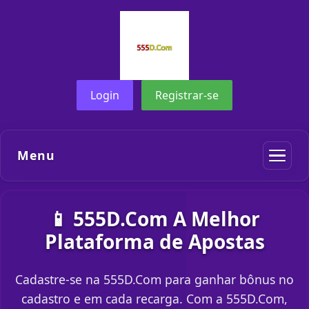
Login
Registrar-se
Menu
📱 555D.Com A Melhor
Plataforma de Apostas
Cadastre-se na 555D.Com para ganhar bônus no
cadastro e em cada recarga. Com a 555D.Com,