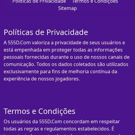
Políticas de Privacidade
Termos e Condições
Sitemap
Políticas de Privacidade
A 555D.Com valoriza a privacidade de seus usuários e
está empenhada em proteger todas as informações
pessoais fornecidas durante o uso de nossos canais de
comunicação. Todos os dados coletados são utilizados
exclusivamente para fins de melhoria contínua da
experiência de nossos jogadores.
Termos e Condições
Os usuários da 555D.Com concordam em respeitar
todas as regras e regulamentos estabelecidos. É