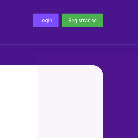
Login
Registrar-se