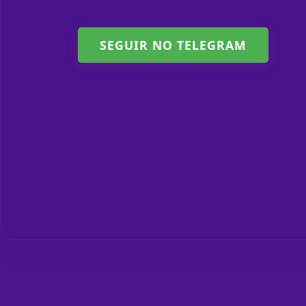
SEGUIR NO TELEGRAM