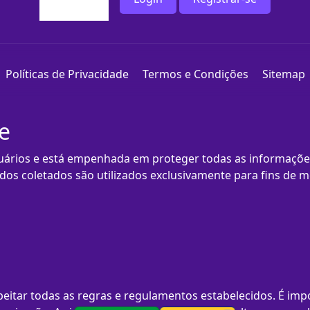
Políticas de Privacidade
Termos e Condições
Sitemap
de
usuários e está empenhada em proteger todas as informaçõe
os coletados são utilizados exclusivamente para fins de m
itar todas as regras e regulamentos estabelecidos. É imp