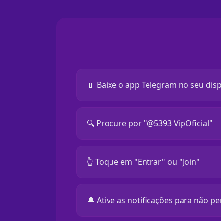
📱 Baixe o app Telegram no seu disp
🔍 Procure por "@5393 VipOficial"
👆 Toque em "Entrar" ou "Join"
🔔 Ative as notificações para não p