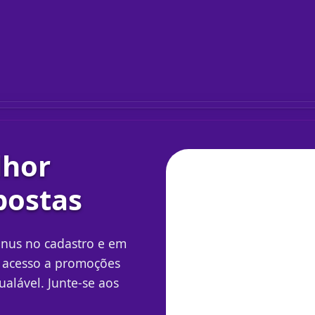
lhor
postas
ônus no cadastro e em
m acesso a promoções
ualável. Junte-se aos