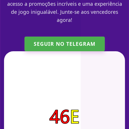
acesso a promoções incríveis e uma experiência
de jogo inigualável. Junte-se aos vencedores
agora!
SEGUIR NO TELEGRAM