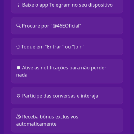
📱 Baixe o app Telegram no seu dispositivo
🔍 Procure por "@46EOficial"
👆 Toque em "Entrar" ou "Join"
🔔 Ative as notificações para não perder
nada
💬 Participe das conversas e interaja
🎁 Receba bônus exclusivos
automaticamente