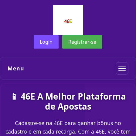
Login
Registrar-se
Menu
📱 46E A Melhor Plataforma
de Apostas
Cadastre-se na 46E para ganhar bônus no
cadastro e em cada recarga. Com a 46E, você tem