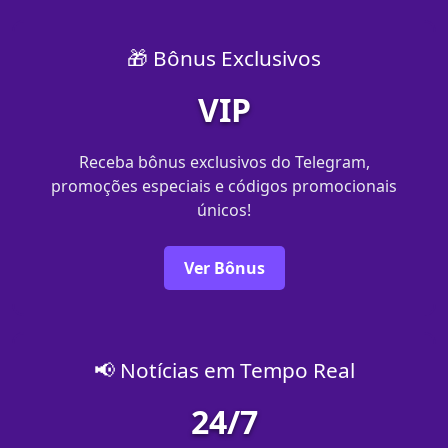
🎁 Bônus Exclusivos
VIP
Receba bônus exclusivos do Telegram,
promoções especiais e códigos promocionais
únicos!
Ver Bônus
📢 Notícias em Tempo Real
24/7