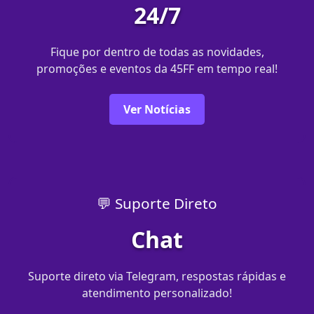
24/7
Fique por dentro de todas as novidades,
promoções e eventos da 45FF em tempo real!
Ver Notícias
💬 Suporte Direto
Chat
Suporte direto via Telegram, respostas rápidas e
atendimento personalizado!