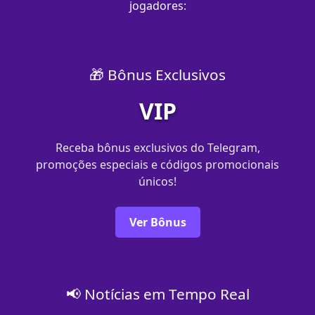
jogadores:
🎁 Bônus Exclusivos
VIP
Receba bônus exclusivos do Telegram,
promoções especiais e códigos promocionais
únicos!
Ver Bônus
📢 Notícias em Tempo Real