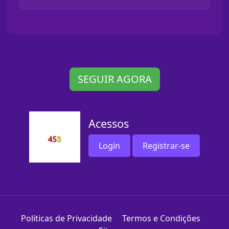
SEGUIR AGORA
Acessos
Login
Registrar-se
Políticas de Privacidade
Termos e Condições