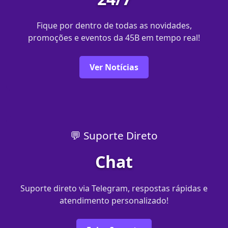
Fique por dentro de todas as novidades,
promoções e eventos da 45B em tempo real!
Ver Notícias
💬 Suporte Direto
Chat
Suporte direto via Telegram, respostas rápidas e
atendimento personalizado!