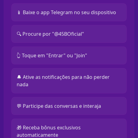
📱 Baixe o app Telegram no seu dispositivo
🔍 Procure por "@45BOficial"
👆 Toque em "Entrar" ou "Join"
🔔 Ative as notificações para não perder
nada
💬 Participe das conversas e interaja
🎁 Receba bônus exclusivos
automaticamente