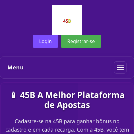
Login
Registrar-se
Menu
📱 45B A Melhor Plataforma
de Apostas
Cadastre-se na 45B para ganhar bônus no
cadastro e em cada recarga. Com a 45B, você tem