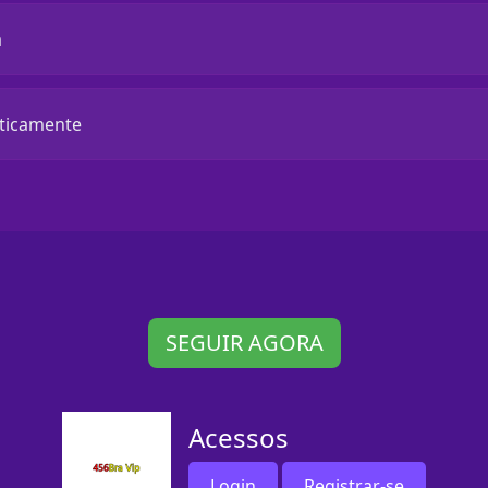
a
aticamente
SEGUIR AGORA
Acessos
Login
Registrar-se