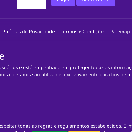
Políticas de Privacidade
Termos e Condições
Sitemap
de
s usuários e está empenhada em proteger todas as informaç
os coletados são utilizados exclusivamente para fins de m
peitar todas as regras e regulamentos estabelecidos. É i