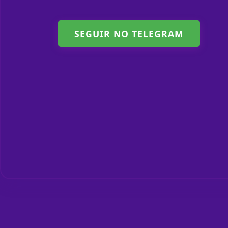
SEGUIR NO TELEGRAM