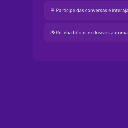
💬 Participe das conversas e interaj
🎁 Receba bônus exclusivos autom