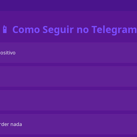
📱 Como Seguir no Telegram
ositivo
erder nada