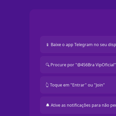
📱 Baixe o app Telegram no seu disp
🔍 Procure por "@456Bra VipOficial"
👆 Toque em "Entrar" ou "Join"
🔔 Ative as notificações para não p