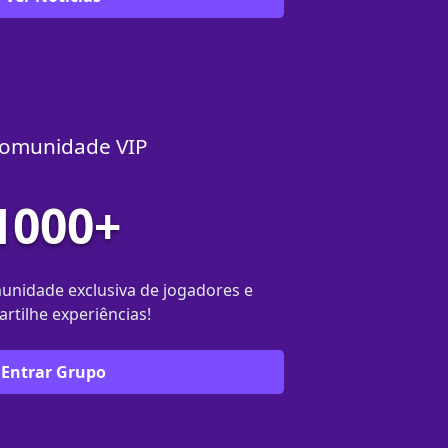
Comunidade VIP
1000+
unidade exclusiva de jogadores e
rtilhe experiências!
Entrar Grupo