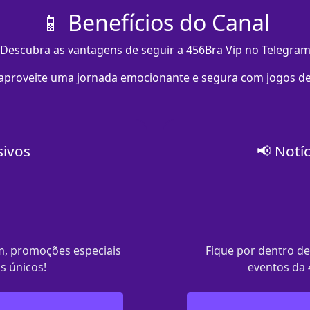
📱 Benefícios do Canal
Descubra as vantagens de seguir a 456Bra Vip no Telegra
 e aproveite uma jornada emocionante e segura com jogos de
sivos
📢 Notí
m, promoções especiais
Fique por dentro d
s únicos!
eventos da 