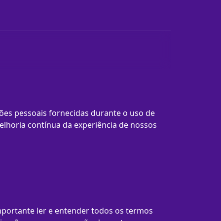
ões pessoais fornecidas durante o uso de
elhoria contínua da experiência de nossos
mportante ler e entender todos os termos