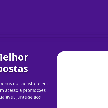
Melhor
postas
 bônus no cadastro e em
tem acesso a promoções
ualável. Junte-se aos