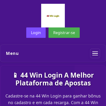
Login
Registrar-se
Menu
📱 44 Win Login A Melhor
Plataforma de Apostas
Cadastre-se na 44 Win Login para ganhar bônus
no cadastro e em cada recarga. Com a 44 Win