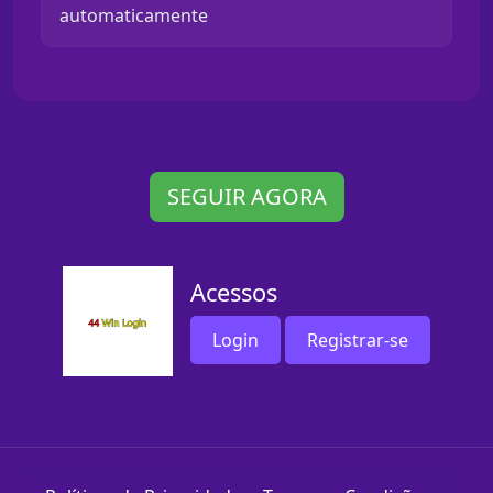
automaticamente
SEGUIR AGORA
Acessos
Login
Registrar-se