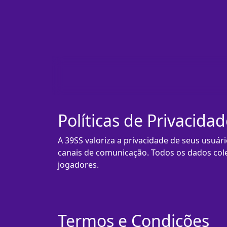
Políticas de Privacida
A 39SS valoriza a privacidade de seus usuá
canais de comunicação. Todos os dados cole
jogadores.
Termos e Condições