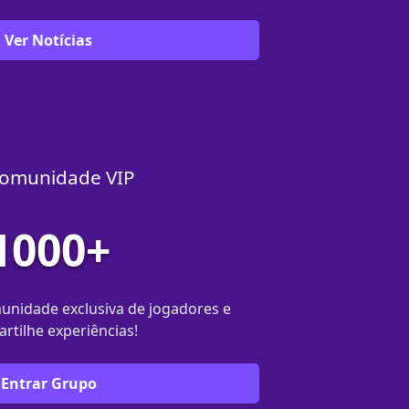
Ver Notícias
Comunidade VIP
1000+
unidade exclusiva de jogadores e
rtilhe experiências!
Entrar Grupo