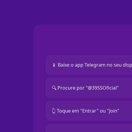
📱 Baixe o app Telegram no seu disp
🔍 Procure por "@39SSOficial"
👆 Toque em "Entrar" ou "Join"