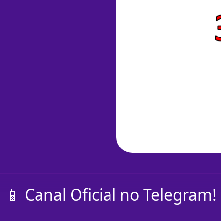
📱 Canal Oficial no Telegram!