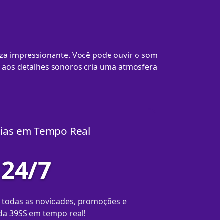
eza impressionante. Você pode ouvir o som
o aos detalhes sonoros cria uma atmosfera
cias em Tempo Real
24/7
e todas as novidades, promoções e
da 39SS em tempo real!