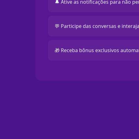
🔔 Ative as notificações para não p
💬 Participe das conversas e interaj
🎁 Receba bônus exclusivos autom