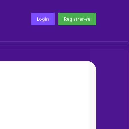
Login
Registrar-se