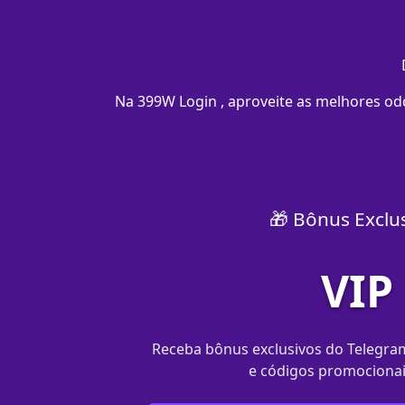
Na 399W Login , aproveite as melhores o
🎁 Bônus Exclu
VIP
Receba bônus exclusivos do Telegra
e códigos promocionai