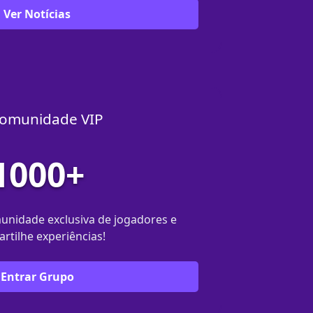
Ver Notícias
Comunidade VIP
1000+
unidade exclusiva de jogadores e
rtilhe experiências!
Entrar Grupo