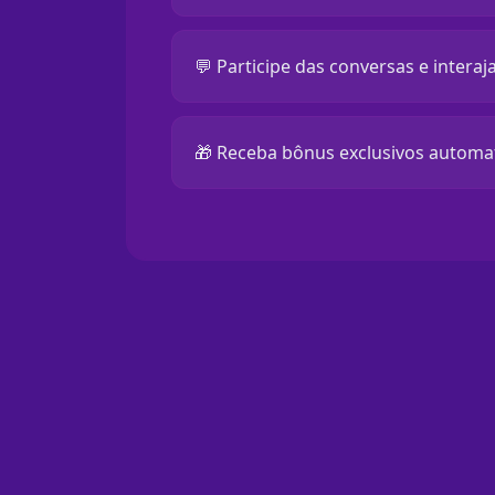
💬 Participe das conversas e interaj
🎁 Receba bônus exclusivos autom