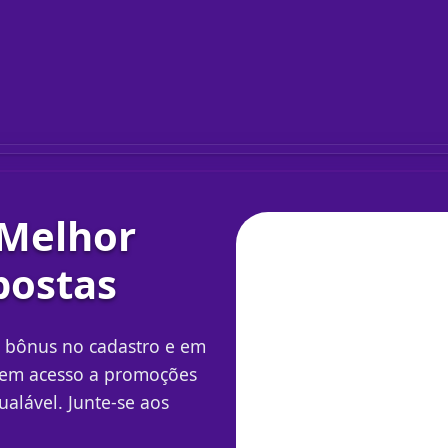
 Melhor
postas
 bônus no cadastro e em
tem acesso a promoções
ualável. Junte-se aos