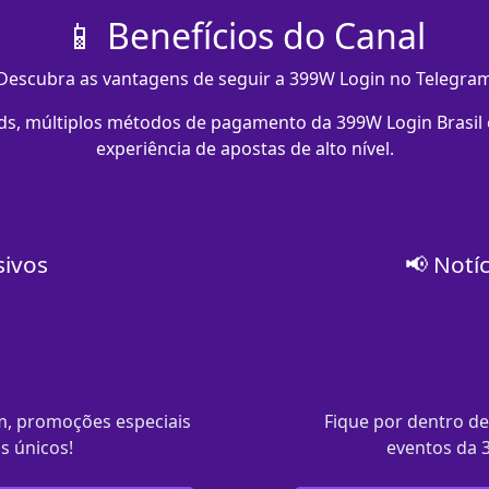
📱 Benefícios do Canal
Descubra as vantagens de seguir a 399W Login no Telegra
dds, múltiplos métodos de pagamento da 399W Login Brasil
experiência de apostas de alto nível.
sivos
📢 Notí
m, promoções especiais
Fique por dentro d
s únicos!
eventos da 