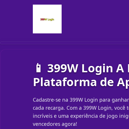
📱 399W Login A
Plataforma de A
Cadastre-se na 399W Login para ganhar
cada recarga. Com a 399W Login, você 
incríveis e uma experiência de jogo inig
vencedores agora!