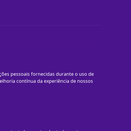
ções pessoais fornecidas durante o uso de
elhoria contínua da experiência de nossos