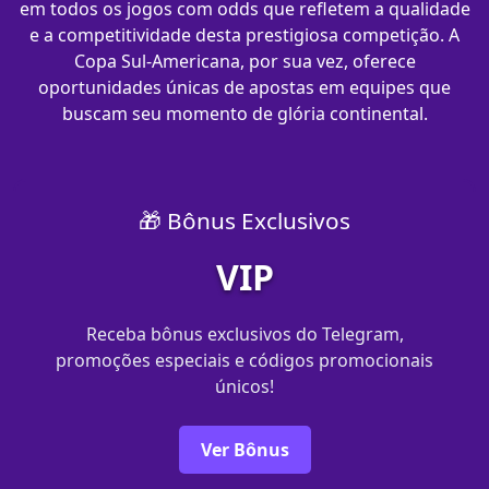
em todos os jogos com odds que refletem a qualidade
e a competitividade desta prestigiosa competição. A
Copa Sul-Americana, por sua vez, oferece
oportunidades únicas de apostas em equipes que
buscam seu momento de glória continental.
🎁 Bônus Exclusivos
VIP
Receba bônus exclusivos do Telegram,
promoções especiais e códigos promocionais
únicos!
Ver Bônus