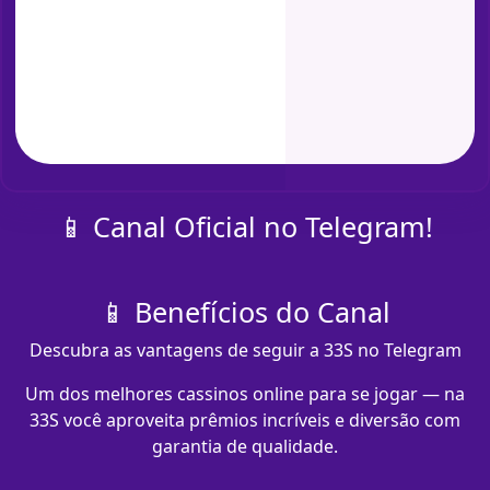
📱 Canal Oficial no Telegram!
📱 Benefícios do Canal
Descubra as vantagens de seguir a 33S no Telegram
Um dos melhores cassinos online para se jogar — na
33S você aproveita prêmios incríveis e diversão com
garantia de qualidade.