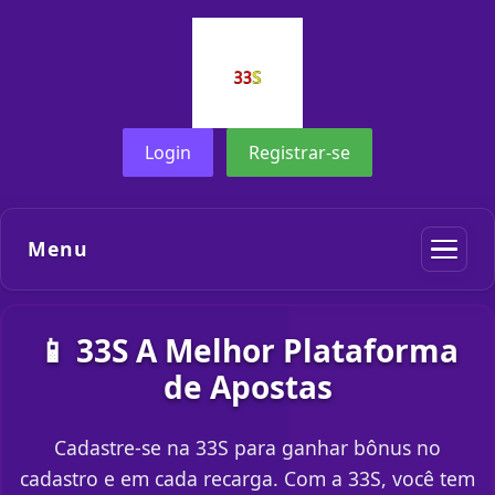
Login
Registrar-se
Menu
📱 33S A Melhor Plataforma
de Apostas
Cadastre-se na 33S para ganhar bônus no
cadastro e em cada recarga. Com a 33S, você tem