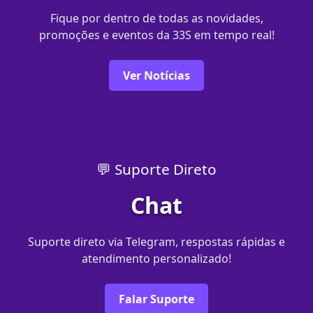
Fique por dentro de todas as novidades,
promoções e eventos da 33S em tempo real!
Ver Notícias
💬 Suporte Direto
Chat
Suporte direto via Telegram, respostas rápidas e
atendimento personalizado!
Falar Suporte