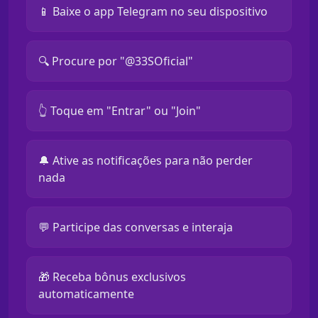
📱 Baixe o app Telegram no seu dispositivo
🔍 Procure por "@33SOficial"
👆 Toque em "Entrar" ou "Join"
🔔 Ative as notificações para não perder
nada
💬 Participe das conversas e interaja
🎁 Receba bônus exclusivos
automaticamente